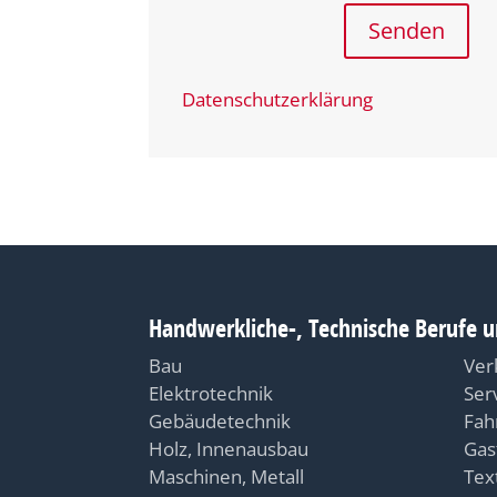
Senden
Datenschutzerklärung
Handwerkliche-, Technische Berufe u
Bau
Ver
Elektrotechnik
Ser
Gebäudetechnik
Fah
Holz, Innenausbau
Gas
Maschinen, Metall
Text