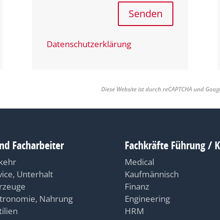
Senden
Datenschutzerklärung
Diese Website ist durch reCAPTCHA und Goog
nd Facharbeiter
Fachkräfte Führung / 
kehr
Medical
vice, Unterhalt
Kaufmännisch
rzeuge
Finanz
tronomie, Nahrung
Engineering
ilien
HRM